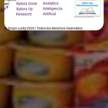
Analytics
Xplora Grow
del :
Li
Inteligencia
Xplora Up
re
Artifical
Research
© Grupo Lucky 2026 | Todos los derechos reservados