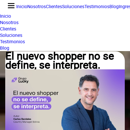
Inicio
Nosotros
Clientes
Soluciones
Testimonios
Blog
Ingre
Inicio
Nosotros
Clientes
Soluciones
Testimonios
Blog
El nuevo shopper no se
define, se interpreta.