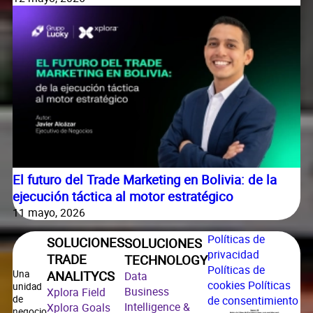
El futuro del Trade Marketing en Bolivia: de la
ejecución táctica al motor estratégico
11 mayo, 2026
Políticas de
SOLUCIONES
SOLUCIONES
privacidad
TRADE
TECHNOLOGY
Políticas de
ANALITYCS
Una
Data
cookies
Políticas
unidad
Business
Xplora Field
de consentimiento
de
Intelligence &
Xplora Goals
negocio